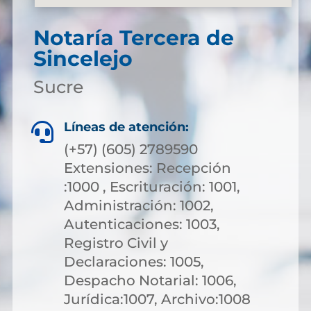
Notaría Tercera de
Sincelejo
Sucre
Líneas de atención:

(+57) (605) 2789590
Extensiones: Recepción
:1000 , Escrituración: 1001,
Administración: 1002,
Autenticaciones: 1003,
Registro Civil y
Declaraciones: 1005,
Despacho Notarial: 1006,
Jurídica:1007, Archivo:1008