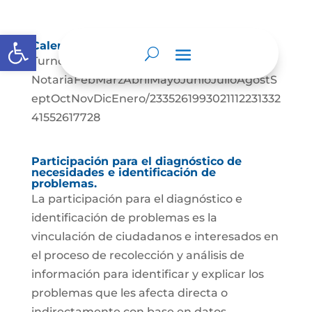
Abrir barra de herramientas
Calendario de Actividades
Turnos De Prestación del Servicio Notarial
NotariaFebMarzAbrilMayoJunioJulioAgostS
eptOctNovDicEnero/2335261993021112231332
41552617728
Participación para el diagnóstico de
necesidades e identificación de
problemas.
La participación para el diagnóstico e
identificación de problemas es la
vinculación de ciudadanos e interesados en
el proceso de recolección y análisis de
información para identificar y explicar los
problemas que les afecta directa o
indirectamente con base en datos,...