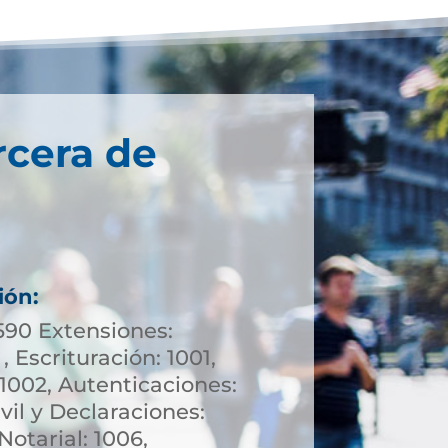
rcera de
ión:
590 Extensiones:
, Escrituración: 1001,
1002, Autenticaciones:
vil y Declaraciones:
otarial: 1006,