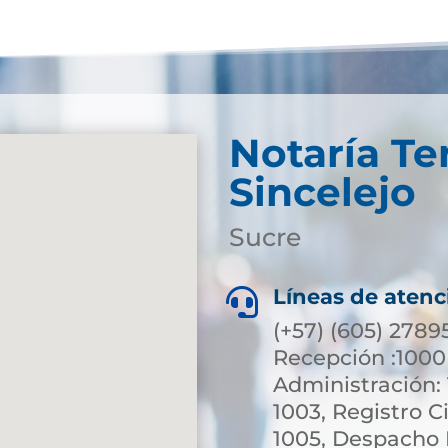
Notaría Te
Sincelejo
Sucre
Líneas de atenc

(+57) (605) 2789
Recepción :1000 
Administración: 
1003, Registro Ci
1005, Despacho N