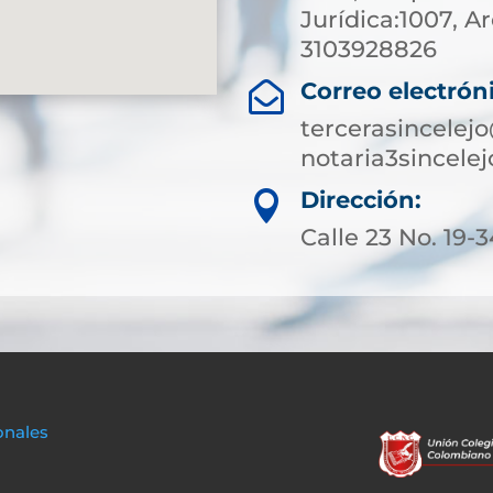
Jurídica:1007, Ar
3103928826
Correo electrón

tercerasincelej
notaria3sincel
Dirección:

Calle 23 No. 19-3
onales