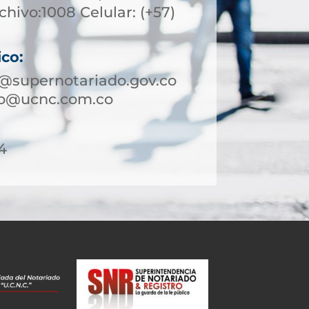
chivo:1008 Celular: (+57)
ico:
o@supernotariado.gov.co
ejo@ucnc.com.co
4