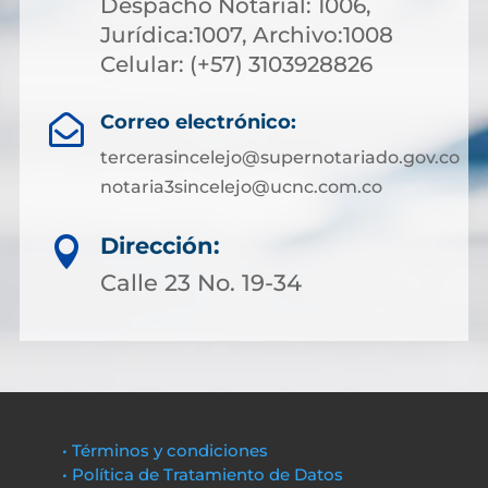
Despacho Notarial: 1006,
Jurídica:1007, Archivo:1008
Celular: (+57) 3103928826
Correo electrónico:

tercerasincelejo@supernotariado.gov.co
notaria3sincelejo@ucnc.com.co
Dirección:

Calle 23 No. 19-34
• Términos y condiciones
• Política de Tratamiento de Datos