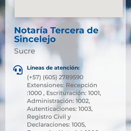
Notaría Tercera de
Sincelejo
Sucre
Líneas de atención:

(+57) (605) 2789590
Extensiones: Recepción
:1000 , Escrituración: 1001,
Administración: 1002,
Autenticaciones: 1003,
Registro Civil y
Declaraciones: 1005,