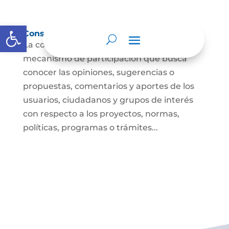
Abrir barra de herramientas
Consulta ciudadana
La consulta a la ciudadanía es un
mecanismo de participación que busca
conocer las opiniones, sugerencias o
propuestas, comentarios y aportes de los
usuarios, ciudadanos y grupos de interés
con respecto a los proyectos, normas,
políticas, programas o trámites...