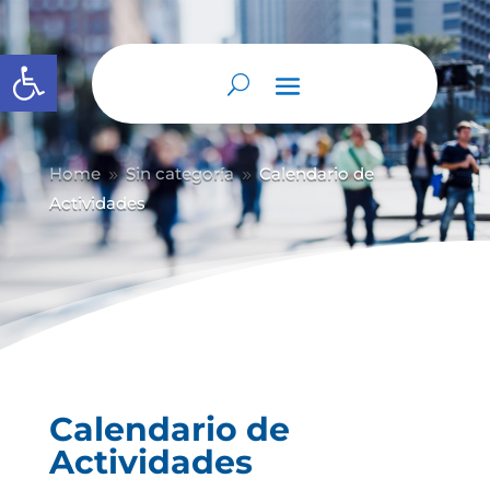
Abrir barra de herramientas
Home
Sin categoría
Calendario de
9
9
Actividades
Calendario de
Actividades