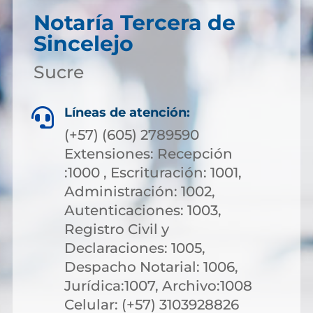
Notaría Tercera de
Sincelejo
Sucre
Líneas de atención:

(+57) (605) 2789590
Extensiones: Recepción
:1000 , Escrituración: 1001,
Administración: 1002,
Autenticaciones: 1003,
Registro Civil y
Declaraciones: 1005,
Despacho Notarial: 1006,
Jurídica:1007, Archivo:1008
Celular: (+57) 3103928826