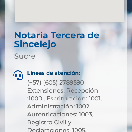
Notaría Tercera de
Sincelejo
Sucre
Líneas de atención:

(+57) (605) 2789590
Extensiones: Recepción
:1000 , Escrituración: 1001,
Administración: 1002,
Autenticaciones: 1003,
Registro Civil y
Declaraciones: 1005,