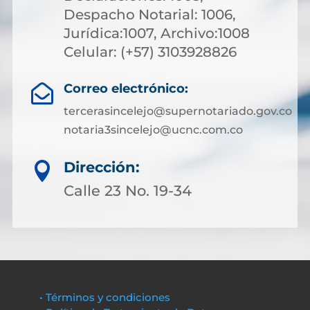
Despacho Notarial: 1006,
Jurídica:1007, Archivo:1008
Celular: (+57) 3103928826
Correo electrónico:

tercerasincelejo@supernotariado.gov.co
notaria3sincelejo@ucnc.com.co
Dirección:

Calle 23 No. 19-34
• Términos y condiciones