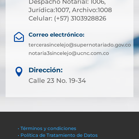
Despacho Notarial: 1006,
Jurídica:1007, Archivo:1008
Celular: (+57) 3103928826
Correo electrónico:

tercerasincelejo@supernotariado.gov.co
notaria3sincelejo@ucnc.com.co
Dirección:

Calle 23 No. 19-34
• Términos y condiciones
• Política de Tratamiento de Datos