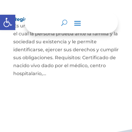
Abrir barra de herramientas
Registro Civil de Nacimiento
Es un documento indispensable mediante
el cual la persona prueba ante la familia y la
sociedad su existencia y le permite
identificarse, ejercer sus derechos y cumplir
sus obligaciones. Requisitos: Certificado de
nacido vivo dado por el médico, centro
hospitalario,...