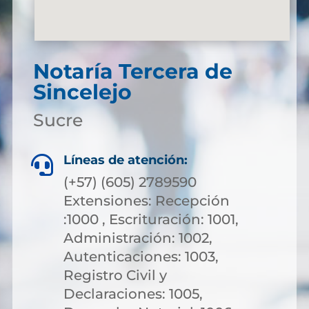
Notaría Tercera de
Sincelejo
Sucre
Líneas de atención:

(+57) (605) 2789590
Extensiones: Recepción
:1000 , Escrituración: 1001,
Administración: 1002,
Autenticaciones: 1003,
Registro Civil y
Declaraciones: 1005,