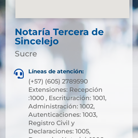
Notaría Tercera de
Sincelejo
Sucre
Líneas de atención:

(+57) (605) 2789590
Extensiones: Recepción
:1000 , Escrituración: 1001,
Administración: 1002,
Autenticaciones: 1003,
Registro Civil y
Declaraciones: 1005,