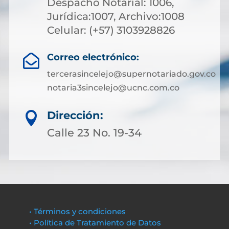
Despacho Notarial: 1006,
Jurídica:1007, Archivo:1008
Celular: (+57) 3103928826
Correo electrónico:

tercerasincelejo@supernotariado.gov.co
notaria3sincelejo@ucnc.com.co
Dirección:

Calle 23 No. 19-34
• Términos y condiciones
• Política de Tratamiento de Datos