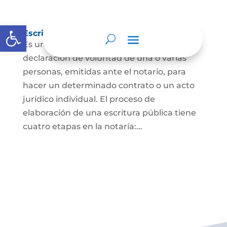
Abrir barra de herramientas
Escritura Pública
Es un documento que contiene la
declaración de voluntad de una o varias
personas, emitidas ante el notario, para
hacer un determinado contrato o un acto
jurídico individual. El proceso de
elaboración de una escritura pública tiene
cuatro etapas en la notaría:...