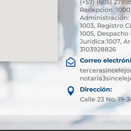
(+57) (605) 2789
Recepción :1000 
Administración: 
1003, Registro Ci
1005, Despacho N
Jurídica:1007, Ar
3103928826
Correo electrón

tercerasincelej
notaria3sincel
Dirección:

Calle 23 No. 19-3