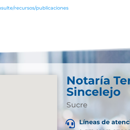
sulte/recursos/publicaciones
Notaría Te
Sincelejo
Sucre
Líneas de atenc
