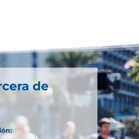
rcera de
ión: