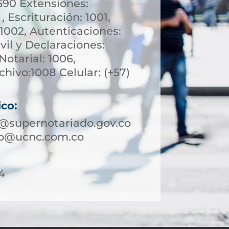
590 Extensiones:
, Escrituración: 1001,
1002, Autenticaciones:
vil y Declaraciones:
otarial: 1006,
chivo:1008 Celular: (+57)
ico:
o@supernotariado.gov.co
ejo@ucnc.com.co
4