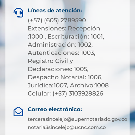
Líneas de atención:

(+57) (605) 2789590
Extensiones: Recepción
:1000 , Escrituración: 1001,
Administración: 1002,
Autenticaciones: 1003,
Registro Civil y
Declaraciones: 1005,
Despacho Notarial: 1006,
Jurídica:1007, Archivo:1008
Celular: (+57) 3103928826
Correo electrónico:

tercerasincelejo@supernotariado.gov.co
notaria3sincelejo@ucnc.com.co