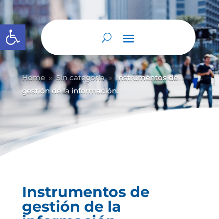
Abrir barra de herramientas
Home
Sin categoría
Instrumentos de
9
9
gestión de la información.
Instrumentos de
gestión de la