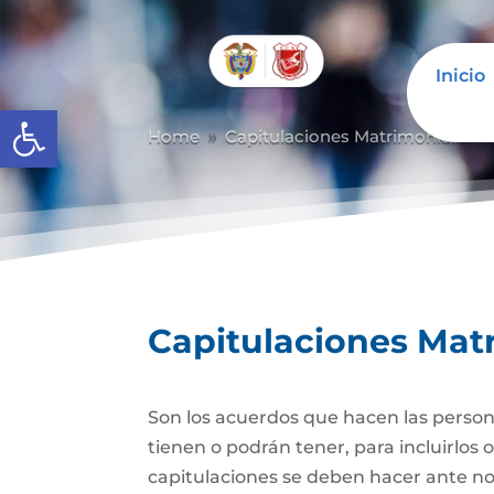
Inicio
Abrir barra de herramientas
Home
Capitulaciones Matrimoniales
9
Capitulaciones Mat
Son los acuerdos que hacen las person
tienen o podrán tener, para incluirlos 
capitulaciones se deben hacer ante no