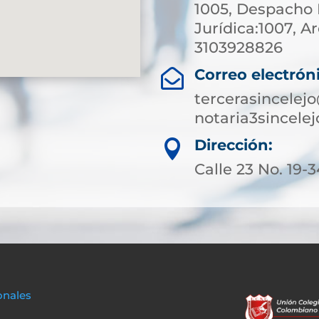
1005, Despacho N
Jurídica:1007, Ar
3103928826
Correo electrón

tercerasincelej
notaria3sincel
Dirección:

Calle 23 No. 19-3
onales