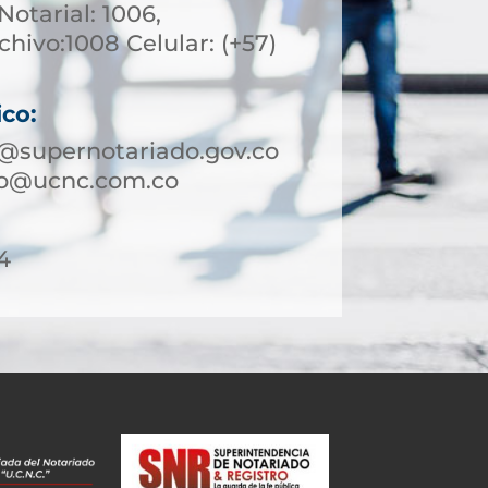
otarial: 1006,
chivo:1008 Celular: (+57)
ico:
o@supernotariado.gov.co
ejo@ucnc.com.co
4