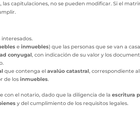
las capitulaciones, no se pueden modificar. Si el matrim
umplir.
 interesados.
ebles
e
inmuebles
) que las personas que se van a cas
dad conyugal
, con indicación de su valor y los documen
o.
al
que contenga el
avalúo catastral
, correspondiente al
or de los
inmuebles
.
 con el notario, dado que la diligencia de la
escritura 
bienes
y del cumplimiento de los requisitos legales.