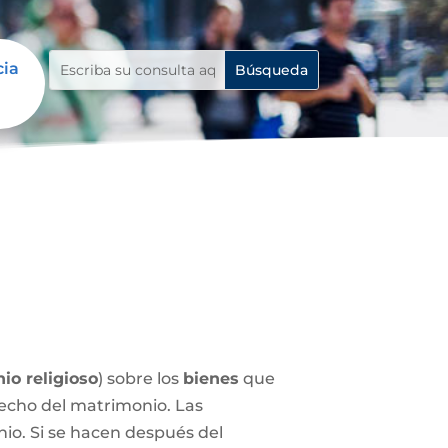
cia
io religioso
) sobre los
bienes
que
echo del matrimonio. Las
nio. Si se hacen después del