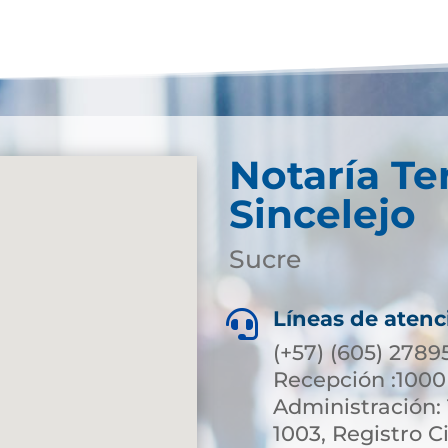
Notaría Te
Sincelejo
Sucre
Líneas de atenc

(+57) (605) 2789
Recepción :1000 
Administración: 
1003, Registro Ci